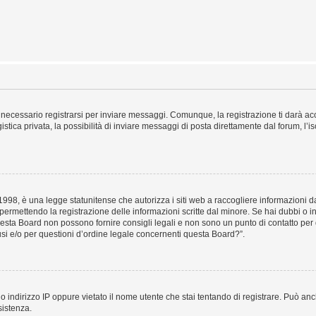
necessario registrarsi per inviare messaggi. Comunque, la registrazione ti darà acce
tica privata, la possibilità di inviare messaggi di posta direttamente dal forum, l’is
98, è una legge statunitense che autorizza i siti web a raccogliere informazioni da 
, permettendo la registrazione delle informazioni scritte dal minore. Se hai dubbi o i
esta Board non possono fornire consigli legali e non sono un punto di contatto per q
i e/o per questioni d’ordine legale concernenti questa Board?”.
 indirizzo IP oppure vietato il nome utente che stai tentando di registrare. Può anch
sistenza.