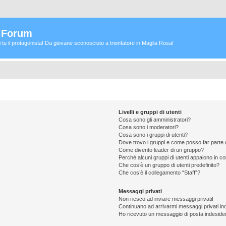
a Forum
ei tu il protagonista! Da giovane sconosciuto a trionfatore in Maglia Rosa!
Livelli e gruppi di utenti
Cosa sono gli amministratori?
Cosa sono i moderatori?
Cosa sono i gruppi di utenti?
Dove trovo i gruppi e come posso far parte d
Come divento leader di un gruppo?
Perché alcuni gruppi di utenti appaiono in colo
Che cos’è un gruppo di utenti predefinito?
Che cos’è il collegamento “Staff”?
Messaggi privati
Non riesco ad inviare messaggi privati!
Continuano ad arrivarmi messaggi privati ind
Ho ricevuto un messaggio di posta indeside