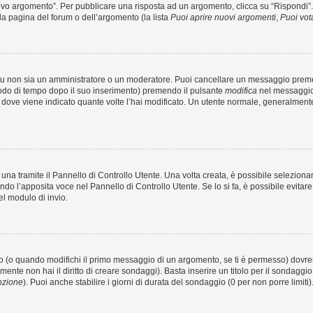
 argomento”. Per pubblicare una risposta ad un argomento, clicca su “Rispondi”. Po
la pagina del forum o dell’argomento (la lista
Puoi aprire nuovi argomenti
,
Puoi vot
 tu non sia un amministratore o un moderatore. Puoi cancellare un messaggio prem
iodo di tempo dopo il suo inserimento) premendo il pulsante
modifica
nel messaggio 
nto dove viene indicato quante volte l’hai modificato. Un utente normale, general
a tramite il Pannello di Controllo Utente. Una volta creata, è possibile seleziona
ndo l’apposita voce nel Pannello di Controllo Utente. Se lo si fa, è possibile evita
el modulo di invio.
(o quando modifichi il primo messaggio di un argomento, se ti è permesso) dovrest
mente non hai il diritto di creare sondaggi). Basta inserire un titolo per il sondaggi
pzione
). Puoi anche stabilire i giorni di durata del sondaggio (0 per non porre limiti