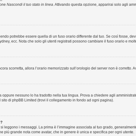
zione
Nascondi il tuo stato in linea
. Attivando questa opzione, apparirai solo agli ammi
ndo potrebbe essere quella di un fuso orario differente dal tuo. Se così fosse, devi 
ydney, ecc. Nota che solo gli utenti registrati possono cambiare il fuso orario e mol
 ancora scorretta, allora l’orario memorizzato sull’orologio del server non è corretto
a oppure nessuno lo ha tradotto nella tua lingua. Prova a chiedere agli amministrator
l sito di phpBB Limited (trovi il collegamento in fondo ad ogni pagina).
e?
 leggono i messaggi. La prima è l’immagine associata al tuo grado, generalmente ha
agine più grande nota come avatar, che in genere è unica e specifica per ogni utente.