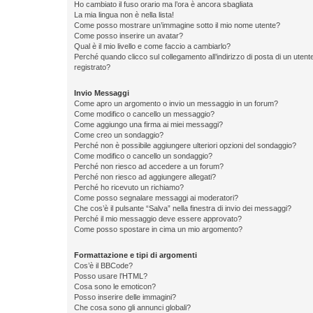
Ho cambiato il fuso orario ma l’ora è ancora sbagliata
La mia lingua non è nella lista!
Come posso mostrare un’immagine sotto il mio nome utente?
Come posso inserire un avatar?
Qual è il mio livello e come faccio a cambiarlo?
Perché quando clicco sul collegamento all’indirizzo di posta di un ute
registrato?
Invio Messaggi
Come apro un argomento o invio un messaggio in un forum?
Come modifico o cancello un messaggio?
Come aggiungo una firma ai miei messaggi?
Come creo un sondaggio?
Perché non è possibile aggiungere ulteriori opzioni del sondaggio?
Come modifico o cancello un sondaggio?
Perché non riesco ad accedere a un forum?
Perché non riesco ad aggiungere allegati?
Perché ho ricevuto un richiamo?
Come posso segnalare messaggi ai moderatori?
Che cos’è il pulsante “Salva” nella finestra di invio dei messaggi?
Perché il mio messaggio deve essere approvato?
Come posso spostare in cima un mio argomento?
Formattazione e tipi di argomenti
Cos’è il BBCode?
Posso usare l’HTML?
Cosa sono le emoticon?
Posso inserire delle immagini?
Che cosa sono gli annunci globali?