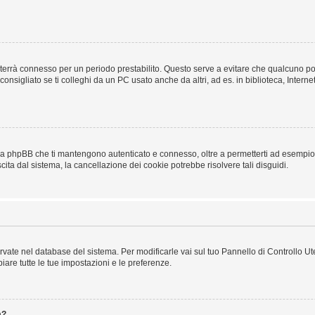
a ti terrà connesso per un periodo prestabilito. Questo serve a evitare che qualcuno
sigliato se ti colleghi da un PC usato anche da altri, ad es. in biblioteca, Internet
 da phpBB che ti mantengono autenticato e connesso, oltre a permetterti ad esempio d
cita dal sistema, la cancellazione dei cookie potrebbe risolvere tali disguidi.
servate nel database del sistema. Per modificarle vai sul tuo Pannello di Controllo
re tutte le tue impostazioni e le preferenze.
a?