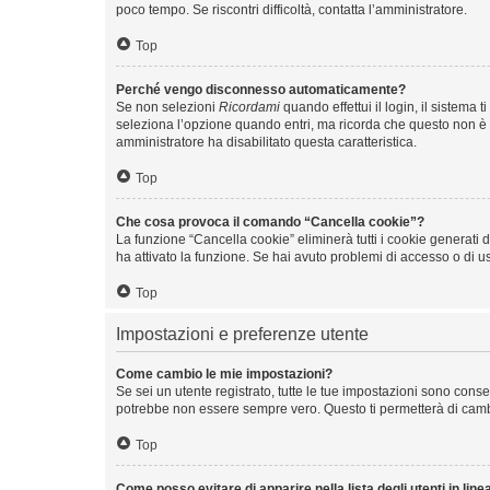
poco tempo. Se riscontri difficoltà, contatta l’amministratore.
Top
Perché vengo disconnesso automaticamente?
Se non selezioni
Ricordami
quando effettui il login, il sistem
seleziona l’opzione quando entri, ma ricorda che questo non è con
amministratore ha disabilitato questa caratteristica.
Top
Che cosa provoca il comando “Cancella cookie”?
La funzione “Cancella cookie” eliminerà tutti i cookie generati
ha attivato la funzione. Se hai avuto problemi di accesso o di us
Top
Impostazioni e preferenze utente
Come cambio le mie impostazioni?
Se sei un utente registrato, tutte le tue impostazioni sono con
potrebbe non essere sempre vero. Questo ti permetterà di cambia
Top
Come posso evitare di apparire nella lista degli utenti in line