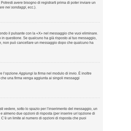
tresti avere bisogno di registrarti prima di poter inviare un
are nei sondaggi
, ecc.).
endo il pulsante con la «X» nel messaggio che vuoi eliminare.
in questione. Se qualcuno ha già risposto al tuo messaggio,
mente, non può cancellare un messaggio dopo che qualcuno ha
re l’opzione
Aggiungi la firma
nel modulo di invio. È inoltre
re che una firma venga aggiunta ai singoli messaggi
i vedere, sotto lo spazio per l’inserimento del messaggio, un
o e almeno due opzioni di risposta (per inserire un’opzione di
). C’è un limite al numero di opzioni di risposta che puoi