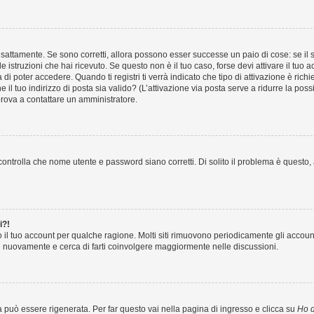
sattamente. Se sono corretti, allora possono esser successe un paio di cose: se il 
le istruzioni che hai ricevuto. Se questo non è il tuo caso, forse devi attivare il tu
di poter accedere. Quando ti registri ti verrà indicato che tipo di attivazione è richi
e il tuo indirizzo di posta sia valido? (L’attivazione via posta serve a ridurre la po
 prova a contattare un amministratore.
ontrolla che nome utente e password siano corretti. Di solito il problema è questo, a
i?!
o il tuo account per qualche ragione. Molti siti rimuovono periodicamente gli accoun
ti nuovamente e cerca di farti coinvolgere maggiormente nelle discussioni.
uò essere rigenerata. Per far questo vai nella pagina di ingresso e clicca su
Ho d