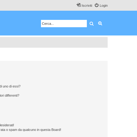
Iscriviti
Login
Cerca
Ricerca avanzata
i uno di essi?
ri differenti?
esiderati!
rata o spam da qualcuno in questa Board!