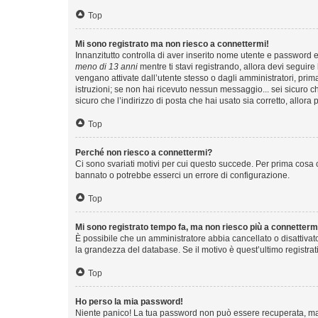
Top
Mi sono registrato ma non riesco a connettermi!
Innanzitutto controlla di aver inserito nome utente e password e
meno di 13 anni
mentre ti stavi registrando, allora devi seguire 
vengano attivate dall’utente stesso o dagli amministratori, prima 
istruzioni; se non hai ricevuto nessun messaggio... sei sicuro ch
sicuro che l’indirizzo di posta che hai usato sia corretto, allora
Top
Perché non riesco a connettermi?
Ci sono svariati motivi per cui questo succede. Per prima cosa c
bannato o potrebbe esserci un errore di configurazione.
Top
Mi sono registrato tempo fa, ma non riesco più a connetterm
È possibile che un amministratore abbia cancellato o disattivat
la grandezza del database. Se il motivo è quest’ultimo registra
Top
Ho perso la mia password!
Niente panico! La tua password non può essere recuperata, ma p