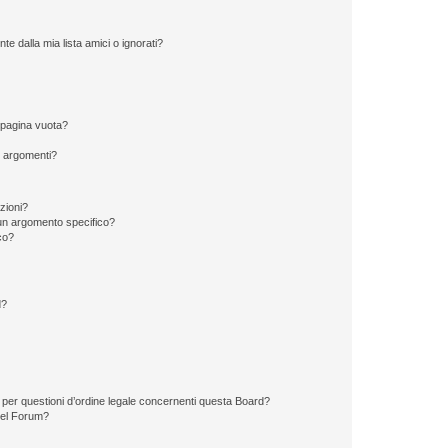
 dalla mia lista amici o ignorati?
 pagina vuota?
i argomenti?
izioni?
un argomento specifico?
co?
d?
 per questioni d’ordine legale concernenti questa Board?
del Forum?