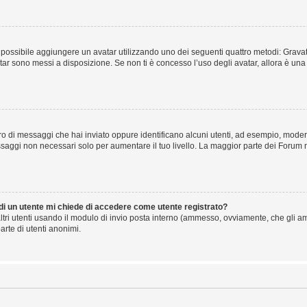
” è possibile aggiungere un avatar utilizzando uno dei seguenti quattro metodi: Gra
atar sono messi a disposizione. Se non ti è concesso l’uso degli avatar, allora è un
mero di messaggi che hai inviato oppure identificano alcuni utenti, ad esempio, mode
ssaggi non necessari solo per aumentare il tuo livello. La maggior parte dei Forum
 di un utente mi chiede di accedere come utente registrato?
altri utenti usando il modulo di invio posta interno (ammesso, ovviamente, che gli a
arte di utenti anonimi.