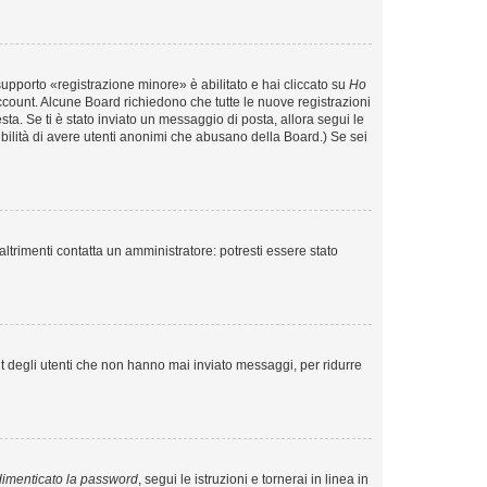
supporto «registrazione minore» è abilitato e hai cliccato su
Ho
o account. Alcune Board richiedono che tutte le nuove registrazioni
esta. Se ti è stato inviato un messaggio di posta, allora segui le
ssibilità di avere utenti anonimi che abusano della Board.) Se sei
ltrimenti contatta un amministratore: potresti essere stato
t degli utenti che non hanno mai inviato messaggi, per ridurre
imenticato la password
, segui le istruzioni e tornerai in linea in