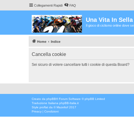
Collegamenti Rapidi
FAQ
Una Vita In Sell
Il gioco di ciclismo online dove s
Home
Indice
Cancella cookie
Sei sicuro di volere cancellare tutti i cookie di questa Board?
Creato da
phpBB
® Forum Software © phpBB Limited
Traduzione Italiana
phpBB-Italia.it
Style
proflat
da ©
Mazeltof
2017
Privacy
|
Condizioni