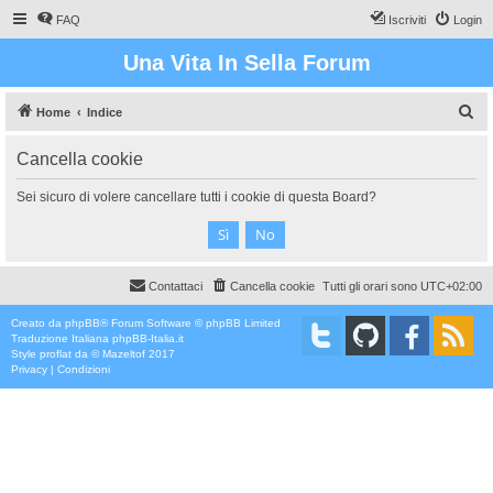
FAQ
Iscriviti
Login
Una Vita In Sella Forum
C
Home
Indice
e
Cancella cookie
r
c
Sei sicuro di volere cancellare tutti i cookie di questa Board?
a
Contattaci
Cancella cookie
Tutti gli orari sono
UTC+02:00
Creato da
phpBB
® Forum Software © phpBB Limited
Traduzione Italiana
phpBB-Italia.it
Style
proflat
da ©
Mazeltof
2017
Privacy
|
Condizioni