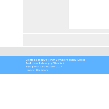
Creato da
phpBB
® Forum Software © phpBB Limited
Traduzione Italiana
phpBB-Italia.it
Style
proflat
da ©
Mazeltof
2017
Privacy
|
Condizioni