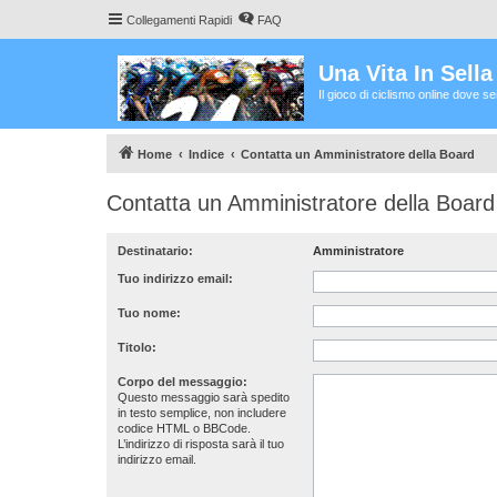
Collegamenti Rapidi
FAQ
Una Vita In Sell
Il gioco di ciclismo online dove s
Home
Indice
Contatta un Amministratore della Board
Contatta un Amministratore della Board
Destinatario:
Amministratore
Tuo indirizzo email:
Tuo nome:
Titolo:
Corpo del messaggio:
Questo messaggio sarà spedito
in testo semplice, non includere
codice HTML o BBCode.
L’indirizzo di risposta sarà il tuo
indirizzo email.