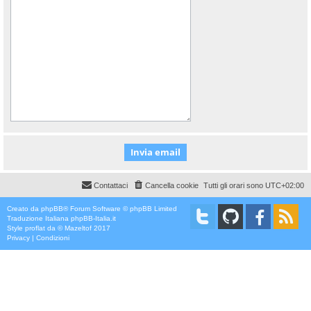
Contattaci
Cancella cookie
Tutti gli orari sono
UTC+02:00
Creato da
phpBB
® Forum Software © phpBB Limited
Traduzione Italiana
phpBB-Italia.it
Style
proflat
da ©
Mazeltof
2017
Privacy
|
Condizioni