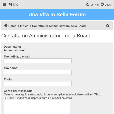
FAQ
Iscriviti
Login
Una Vita In Sella Forum
C
Home
Indice
Contatta un Amministratore della Board
e
Contatta un Amministratore della Board
r
c
Destinatario:
Amministratore
a
Tuo indirizzo email:
Tuo nome:
Titolo:
Corpo del messaggio:
Questo messaggio sarà spedito in testo semplice, non includere codice HTML o
BBCode. L’indirizzo di risposta sarà il tuo indirizzo email.