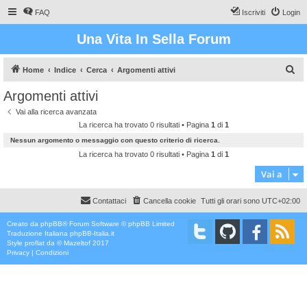
FAQ
Iscriviti
Login
Una Vita In Sella Forum
C
Home
Indice
Cerca
Argomenti attivi
e
Argomenti attivi
r
Vai alla ricerca avanzata
c
La ricerca ha trovato 0 risultati • Pagina
1
di
1
a
Nessun argomento o messaggio con questo criterio di ricerca.
La ricerca ha trovato 0 risultati • Pagina
1
di
1
Vai a
Contattaci
Cancella cookie
Tutti gli orari sono
UTC+02:00
Creato da
phpBB
® Forum Software © phpBB Limited
Traduzione Italiana
phpBB-Italia.it
Style
proflat
da ©
Mazeltof
2017
Privacy
|
Condizioni