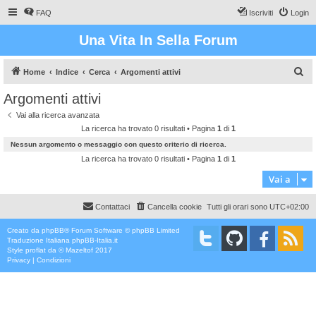
FAQ
Iscriviti
Login
Una Vita In Sella Forum
C
Home
Indice
Cerca
Argomenti attivi
e
Argomenti attivi
r
Vai alla ricerca avanzata
c
La ricerca ha trovato 0 risultati • Pagina
1
di
1
a
Nessun argomento o messaggio con questo criterio di ricerca.
La ricerca ha trovato 0 risultati • Pagina
1
di
1
Vai a
Contattaci
Cancella cookie
Tutti gli orari sono
UTC+02:00
Creato da
phpBB
® Forum Software © phpBB Limited
Traduzione Italiana
phpBB-Italia.it
Style
proflat
da ©
Mazeltof
2017
Privacy
|
Condizioni