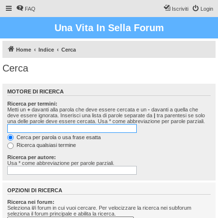
FAQ
Iscriviti
Login
Una Vita In Sella Forum
Home
Indice
Cerca
Cerca
MOTORE DI RICERCA
Ricerca per termini:
Metti un
+
davanti alla parola che deve essere cercata e un
-
davanti a quella che
deve essere ignorata. Inserisci una lista di parole separate da
|
tra parentesi se solo
una delle parole deve essere cercata. Usa * come abbreviazione per parole parziali.
Cerca per parola o usa frase esatta
Ricerca qualsiasi termine
Ricerca per autore:
Usa * come abbreviazione per parole parziali.
OPZIONI DI RICERCA
Ricerca nei forum:
Seleziona il/i forum in cui vuoi cercare. Per velocizzare la ricerca nei subforum
seleziona il forum principale e abilita la ricerca.