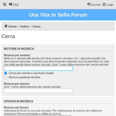
FAQ
Iscriviti
Login
Una Vita In Sella Forum
Home
Indice
Cerca
Cerca
MOTORE DI RICERCA
Ricerca per termini:
Metti un
+
davanti alla parola che deve essere cercata e un
-
davanti a quella che
deve essere ignorata. Inserisci una lista di parole separate da
|
tra parentesi se solo
una delle parole deve essere cercata. Usa * come abbreviazione per parole parziali.
Cerca per parola o usa frase esatta
Ricerca qualsiasi termine
Ricerca per autore:
Usa * come abbreviazione per parole parziali.
OPZIONI DI RICERCA
Ricerca nei forum:
Seleziona il/i forum in cui vuoi cercare. Per velocizzare la ricerca nei subforum
seleziona il forum principale e abilita la ricerca.