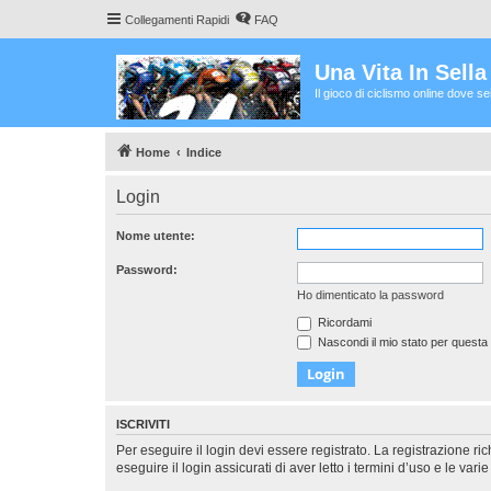
Collegamenti Rapidi
FAQ
Una Vita In Sell
Il gioco di ciclismo online dove s
Home
Indice
Login
Nome utente:
Password:
Ho dimenticato la password
Ricordami
Nascondi il mio stato per questa
ISCRIVITI
Per eseguire il login devi essere registrato. La registrazione r
eseguire il login assicurati di aver letto i termini d’uso e le varie