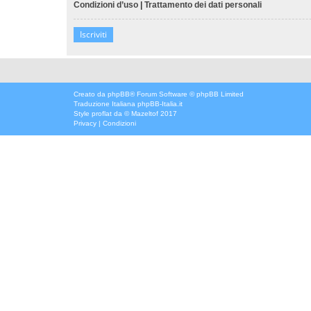
Condizioni d’uso
|
Trattamento dei dati personali
Iscriviti
Creato da
phpBB
® Forum Software © phpBB Limited
Traduzione Italiana
phpBB-Italia.it
Style
proflat
da ©
Mazeltof
2017
Privacy
|
Condizioni