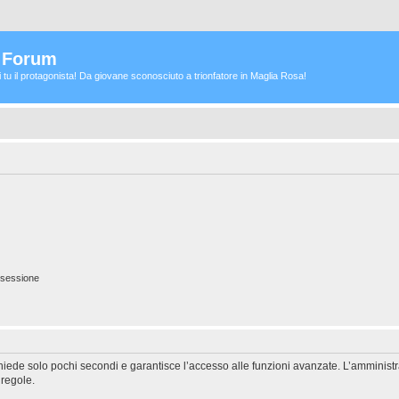
a Forum
ei tu il protagonista! Da giovane sconosciuto a trionfatore in Maglia Rosa!
 sessione
ichiede solo pochi secondi e garantisce l’accesso alle funzioni avanzate. L’amminist
 regole.