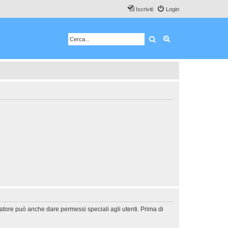
Iscriviti
Login
Cerca
Ricerca avanzata
ratore può anche dare permessi speciali agli utenti. Prima di