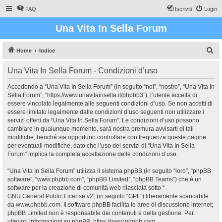
FAQ
Iscriviti
Login
Una Vita In Sella Forum
C
Home
Indice
e
Una Vita In Sella Forum - Condizioni d’uso
r
c
Accedendo a “Una Vita In Sella Forum” (in seguito “noi”, “nostro”, “Una Vita In
Sella Forum”, “https://www.unavitainsella.it/phpbb3”), l’utente accetta di
a
essere vincolato legalmente alle seguenti condizioni d’uso. Se non accetti di
essere limitato legalmente dalle condizioni d’uso seguenti non utilizzare i
servizi offerti da “Una Vita In Sella Forum”. Le condizioni d’uso possono
cambiare in qualunque momento, sarà nostra premura avvisarti di tali
modifiche, benché sia opportuno controllare con frequenza queste pagine
per eventuali modifiche, dato che l’uso dei servizi di “Una Vita In Sella
Forum” implica la completa accettazione delle condizioni d’uso.
“Una Vita In Sella Forum” utilizza il sistema phpBB (in seguito “loro”, “phpBB
software”, “www.phpbb.com”, “phpBB Limited”, “phpBB Teams”) che è un
software per la creazione di comunità web rilasciata sotto “
GNU General Public License v2
” (in seguito “GPL”) liberamente scaricabile
da
www.phpbb.com
. Il software phpBB facilita le aree di discussione internet;
phpBB Limited non è responsabile dei contenuti e della gestione. Per
ulteriori informazioni su phpBB:
https://www.phpbb.com
.