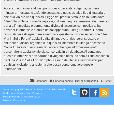
Accetti di non inviare alcun tipo di offesa, oscenità, volgarità, calunnia,
minaccia, messaggio a sfondo sessuale, o qualsiasi altro tipo di materiale
che può violare una qualsiasi Legge del proprio Stato, o dello Stato dove
“Una Vita In Sella Forum” è ospitato, o di una Legge internazionale. Fare ciò
porta all’immediato e permanente divieto di accesso, con notifica al tuo
provider Internet se è ritenuto da noi opportuno. Tutti gli indirizzi IP sono
registrati per salvaguardare e rinforzare queste condizioni. Accetti che “Una
Vita In Sella Forum” abbia il diritto di rimuovere, riscrivere, spostare o
chiudere qualsiasi argomento in qualsiasi momento lo ritenga necessario.
Come fruitore di questo servizio, accetti che ogni informazione (dato
personale) tu abbia inviato sia conservata in un database. Al contempo
queste informazioni non saranno divulgate a nessuno senza il tuo consenso,
né “Una Vita In Sella Forum” o phpBB sono da ritenersi responsabili per
qualsiasi violazione al sistema che possa compromettere queste
informazioni.
Contattaci
Cancella cookie
Tutti gli orari sono
UTC+02:00
Creato da
phpBB
® Forum Software © phpBB Limited
Traduzione Italiana
phpBB-Italia.it
Style
proflat
da ©
Mazeltof
2017
Privacy
|
Condizioni