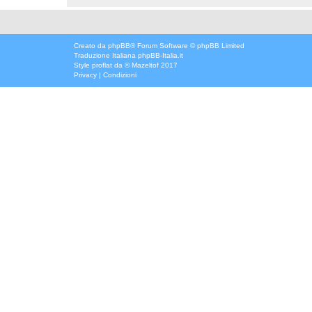
Creato da
phpBB
® Forum Software © phpBB Limited
Traduzione Italiana
phpBB-Italia.it
Style
proflat
da ©
Mazeltof
2017
Privacy
|
Condizioni