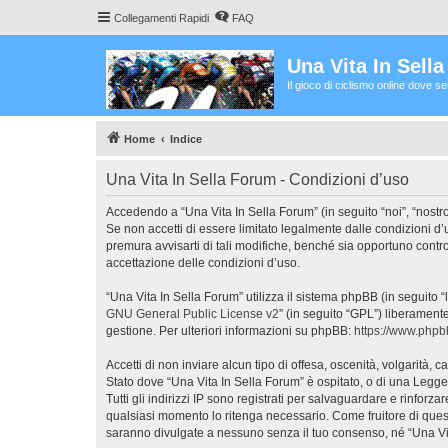
Collegamenti Rapidi
FAQ
Una Vita In Sell
Il gioco di ciclismo online dove s
Home
Indice
Una Vita In Sella Forum - Condizioni d’uso
Accedendo a “Una Vita In Sella Forum” (in seguito “noi”, “nostro
Se non accetti di essere limitato legalmente dalle condizioni d
premura avvisarti di tali modifiche, benché sia opportuno contr
accettazione delle condizioni d’uso.
“Una Vita In Sella Forum” utilizza il sistema phpBB (in seguito
GNU General Public License v2
” (in seguito “GPL”) liberament
gestione. Per ulteriori informazioni su phpBB:
https://www.php
Accetti di non inviare alcun tipo di offesa, oscenità, volgarità,
Stato dove “Una Vita In Sella Forum” è ospitato, o di una Legge 
Tutti gli indirizzi IP sono registrati per salvaguardare e rinforz
qualsiasi momento lo ritenga necessario. Come fruitore di ques
saranno divulgate a nessuno senza il tuo consenso, né “Una Vi