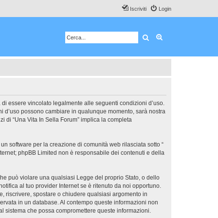
Iscriviti
Login
Cerca
Ricerca avanzata
ta di essere vincolato legalmente alle seguenti condizioni d’uso.
dizioni d’uso possono cambiare in qualunque momento, sarà nostra
zi di “Una Vita In Sella Forum” implica la completa
un software per la creazione di comunità web rilasciata sotto “
 internet; phpBB Limited non è responsabile dei contenuti e della
 che può violare una qualsiasi Legge del proprio Stato, o dello
tifica al tuo provider Internet se è ritenuto da noi opportuno.
ere, riscrivere, spostare o chiudere qualsiasi argomento in
nservata in un database. Al contempo queste informazioni non
e al sistema che possa compromettere queste informazioni.