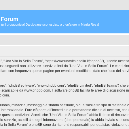
a Forum
ei tu il protagonista! Da giovane sconosciuto a trionfatore in Maglia Rosa!
”, “Una Vita In Sella Forum”, “https://www.unavitainsella.it/phpbb3”), l’utente accet
’uso seguenti non utilizzare i servizi offerti da “Una Vita In Sella Forum”. Le con
ollare con frequenza queste pagine per eventuali modifiche, dato che l’uso dei servi
 “loro”, “phpBB software”, “www.phpbb.com”, “phpBB Limited”, “phpBB Teams”) che è 
e scaricabile da
www.phpbb.com
. Il software phpBB facilita le aree di discussione
bb.com
.
 calunnia, minaccia, messaggio a sfondo sessuale, o qualsiasi altro tipo di materiale
internazionale. Fare ciò porta all’immediato e permanente divieto di accesso, con no
are queste condizioni. Accetti che “Una Vita In Sella Forum” abbia il diritto di rimuov
to servizio, accetti che ogni informazione (dato personale) tu abbia inviato sia co
ta In Sella Forum” o phpBB sono da ritenersi responsabili per qualsiasi violazion