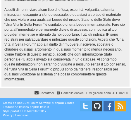
Accetti di non inviare alcun tipo di offesa, oscenità, volgarità, calunnia,
minaccia, messaggio a sfondo sessuale, o qualsiasi altro tipo di materiale
che può violare una qualsiasi Legge del proprio Stato, o dello Stato dove
“Una Vita In Sella Forum” è ospitato, o di una Legge internazionale. Fare ciò
porta all’immediato e permanente divieto di accesso, con notifica al tuo
provider Internet se è ritenuto da noi opportuno. Tutti gli indirizzi IP sono
registrati per salvaguardare e rinforzare queste condizioni. Accetti che “Una
Vita In Sella Forum” abbia il diritto di rimuovere, riscrivere, spostare o
chiudere qualsiasi argomento in qualsiasi momento lo ritenga necessario.
Come fruitore di questo servizio, accetti che ogni informazione (dato
personale) tu abbia inviato sia conservata in un database. Al contempo
queste informazioni non saranno divulgate a nessuno senza il tuo consenso,
né “Una Vita In Sella Forum” o phpBB sono da ritenersi responsabili per
qualsiasi violazione al sistema che possa compromettere queste
informazioni.
Contattaci
Cancella cookie
Tutti gli orari sono
UTC+02:00
Creato da
phpBB
® Forum Software © phpBB Limited
Traduzione Italiana
phpBB-Italia.it
Style
proflat
da ©
Mazeltof
2017
Privacy
|
Condizioni