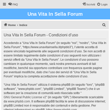
FAQ
Iscriviti
Login
Una Vita In Sella Forum
C
Home
Indice
e
Una Vita In Sella Forum - Condizioni d’uso
r
c
Accedendo a “Una Vita In Sella Forum” (in seguito “noi”, “nostro”, “Una Vita In
Sella Forum”, “https://www.unavitainsella.it/phpbb3”), l’utente accetta di
a
essere vincolato legalmente alle seguenti condizioni d’uso. Se non accetti di
essere limitato legalmente dalle condizioni d’uso seguenti non utilizzare i
servizi offerti da “Una Vita In Sella Forum”. Le condizioni d’uso possono
cambiare in qualunque momento, sarà nostra premura avvisarti di tali
modifiche, benché sia opportuno controllare con frequenza queste pagine
per eventuali modifiche, dato che l’uso dei servizi di “Una Vita In Sella
Forum” implica la completa accettazione delle condizioni d’uso.
“Una Vita In Sella Forum” utilizza il sistema phpBB (in seguito “loro”, “phpBB
software”, “www.phpbb.com”, “phpBB Limited”, “phpBB Teams”) che è un
software per la creazione di comunità web rilasciata sotto “
GNU General Public License v2
” (in seguito “GPL”) liberamente scaricabile
da
www.phpbb.com
. Il software phpBB facilita le aree di discussione internet;
phpBB Limited non è responsabile dei contenuti e della gestione. Per
ulteriori informazioni su phpBB:
https://www.phpbb.com
.