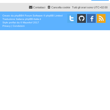
Contattaci
Cancella cookie
Tutti gli orari sono
UTC+02:00
Creato da
phpBB
® Forum Software © phpBB Limited
Traduzione Italiana
phpBB-Italia.it
Style
proflat
da ©
Mazeltof
2017
Privacy
|
Condizioni