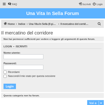
FAQ
Iscriviti
Login
Una Vita In Sella Forum
C
Home
Indice
Una Vita In Sella (Il gioco che vi farà sudare!)
Il mercatino del corridore
e
Il mercatino del corridore
r
Non hai permessi sufficienti per vedere e leggere gli argomenti di questo forum.
c
a
LOGIN
•
ISCRIVITI
Nome utente:
Password:
Ricordami
Nascondi il mio stato per questa sessione
Questa categoria non ha forum.
Vai a