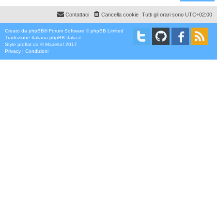
Contattaci
Cancella cookie
Tutti gli orari sono
UTC+02:00
Creato da
phpBB
® Forum Software © phpBB Limited
Traduzione Italiana
phpBB-Italia.it
Style
proflat
da ©
Mazeltof
2017
Privacy
|
Condizioni