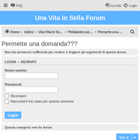
FAQ
Iscriviti
Login
Una Vita In Sella Forum
C
Home
Indice
Una Vita In Sella (Il gioco che vi farà sudare!)
Pedalando pedalando...
Permette una domanda???
e
Permette una domanda???
r
Non hai permessi sufficienti per vedere e leggere gli argomenti di questo forum.
c
a
LOGIN
•
ISCRIVITI
Nome utente:
Password:
Ricordami
Nascondi il mio stato per questa sessione
Questa categoria non ha forum.
Vai a