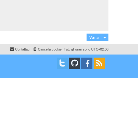
g
s
i
i
s
g
o
o
a
g
i
g
i
o
Vai a
Contattaci
Cancella cookie
Tutti gli orari sono
UTC+02:00