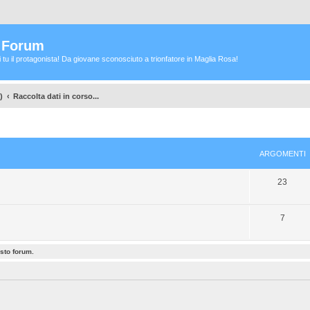
a Forum
ei tu il protagonista! Da giovane sconosciuto a trionfatore in Maglia Rosa!
)
Raccolta dati in corso...
ARGOMENTI
A
23
r
A
g
7
r
o
esto forum.
g
m
o
e
m
n
e
t