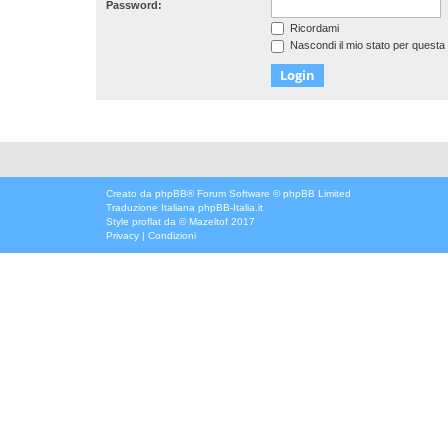
Password:
Ricordami
Nascondi il mio stato per questa
Creato da
phpBB
® Forum Software © phpBB Limited
Traduzione Italiana
phpBB-Italia.it
Style
proflat
da ©
Mazeltof
2017
Privacy
|
Condizioni