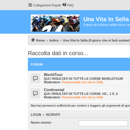
Collegamenti Rapidi
FAQ
Una Vita In Sell
Il gioco di ciclismo online dove s
Home
Indice
Una Vita In Sella (Il gioco che vi farà sudare!
Raccolta dati in corso...
FORUM
WorldTour
QUI I RISULTATI DI TUTTE LE CORSE WORLDTOUR
Moderatore:
Responsabili Una vita in Sella
Continental
QUI I RISULTATI DI TUTTE LE CORSE .HC, .1 E .2
Moderatore:
Responsabili Una vita in Sella
Non hai permessi sufficienti per vedere e leggere gli argomenti di qu
LOGIN
•
ISCRIVITI
Nome utente: