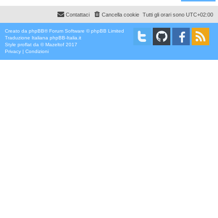
Contattaci
Cancella cookie
Tutti gli orari sono
UTC+02:00
Creato da
phpBB
® Forum Software © phpBB Limited
Traduzione Italiana
phpBB-Italia.it
Style
proflat
da ©
Mazeltof
2017
Privacy
|
Condizioni