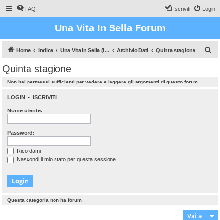
FAQ
Iscriviti
Login
Una Vita In Sella Forum
C
Home
Indice
Una Vita In Sella (Il gioco che vi farà sudare!)
Archivio Dati
Quinta stagione
e
Quinta stagione
r
Non hai permessi sufficienti per vedere e leggere gli argomenti di questo forum.
c
a
LOGIN
•
ISCRIVITI
Nome utente:
Password:
Ricordami
Nascondi il mio stato per questa sessione
Questa categoria non ha forum.
Vai a