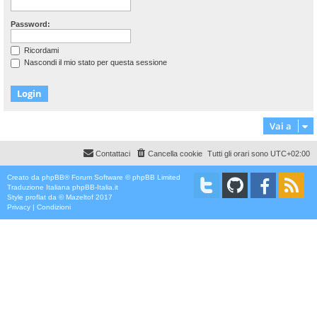
Password:
Ricordami
Nascondi il mio stato per questa sessione
Vai a
Contattaci
Cancella cookie
Tutti gli orari sono
UTC+02:00
Creato da
phpBB
® Forum Software © phpBB Limited
Traduzione Italiana
phpBB-Italia.it
Style
proflat
da ©
Mazeltof
2017
Privacy
|
Condizioni