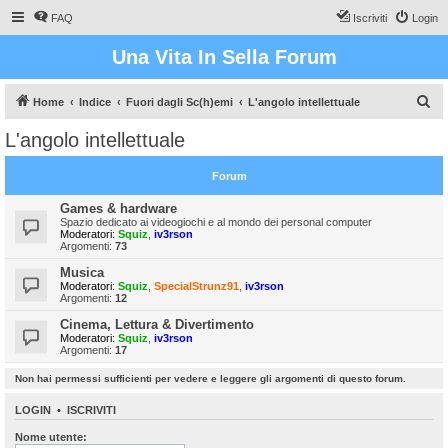
FAQ
Iscriviti
Login
Una Vita In Sella Forum
C
Home
Indice
Fuori dagli Sc(h)emi
L'angolo intellettuale
e
L'angolo intellettuale
r
c
Forum
a
Games & hardware
Spazio dedicato ai videogiochi e al mondo dei personal computer
Moderatori:
Squiz
,
iv3rson
Argomenti:
73
Musica
Moderatori:
Squiz
,
SpecialStrunz91
,
iv3rson
Argomenti:
12
Cinema, Lettura & Divertimento
Moderatori:
Squiz
,
iv3rson
Argomenti:
17
Non hai permessi sufficienti per vedere e leggere gli argomenti di questo forum.
LOGIN
•
ISCRIVITI
Nome utente: