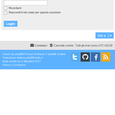
Ricordami
Nascondi il mio stato per questa sessione
Vai a
Contattaci
Cancella cookie
Tutti gli orari sono
UTC+02:00
Creato da
phpBB
® Forum Software © phpBB Limited
Traduzione Italiana
phpBB-Italia.it
Style
proflat
da ©
Mazeltof
2017
Privacy
|
Condizioni