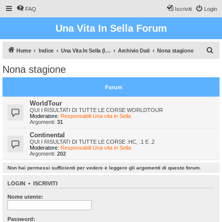
FAQ
Iscriviti
Login
Una Vita In Sella Forum
C
Home
Indice
Una Vita In Sella (Il gioco che vi farà sudare!)
Archivio Dati
Nona stagione
e
Nona stagione
r
c
Forum
a
WorldTour
QUI I RISULTATI DI TUTTE LE CORSE WORLDTOUR
Moderatore:
Responsabili Una vita in Sella
Argomenti:
31
Continental
QUI I RISULTATI DI TUTTE LE CORSE .HC, .1 E .2
Moderatore:
Responsabili Una vita in Sella
Argomenti:
202
Non hai permessi sufficienti per vedere e leggere gli argomenti di questo forum.
LOGIN
•
ISCRIVITI
Nome utente:
Password: