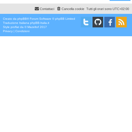
Contattaci
Cancella cookie
Tutti gli orari sono
UTC+02:00
Creato da
phpBB
® Forum Software © phpBB Limited
Traduzione Italiana
phpBB-Italia.it
Style
proflat
da ©
Mazeltof
2017
Privacy
|
Condizioni