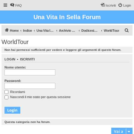
FAQ
Iscriviti
Login
Una Vita In Sella Forum
C
Home
Indice
Una Vita In Sella (Il gioco che vi farà sudare!)
Archivio Dati
Dodicesima stagione
WorldTour
e
WorldTour
r
Non hai permessi sufficienti per vedere e leggere gli argomenti di questo forum.
c
a
LOGIN
•
ISCRIVITI
Nome utente:
Password:
Ricordami
Nascondi il mio stato per questa sessione
Questa categoria non ha forum.
Vai a