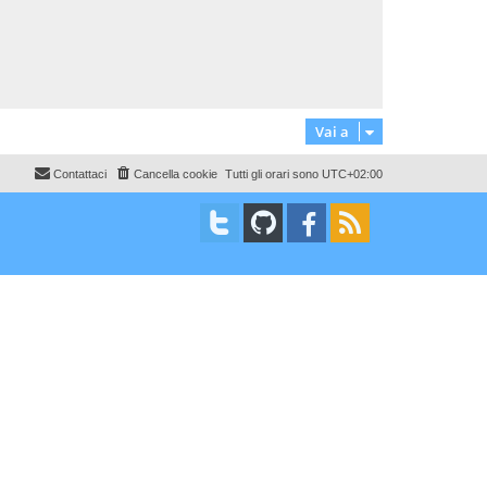
g
s
i
i
s
g
o
o
a
g
i
g
i
o
Vai a
Contattaci
Cancella cookie
Tutti gli orari sono
UTC+02:00