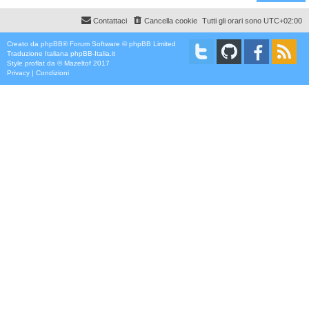
Contattaci
Cancella cookie
Tutti gli orari sono
UTC+02:00
Creato da
phpBB
® Forum Software © phpBB Limited
Traduzione Italiana
phpBB-Italia.it
Style
proflat
da ©
Mazeltof
2017
Privacy
|
Condizioni