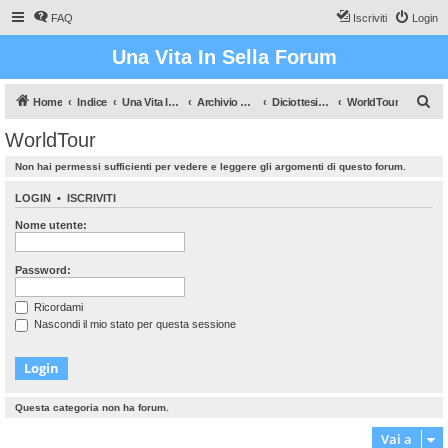
FAQ
Iscriviti
Login
Una Vita In Sella Forum
C
Home
Indice
Una Vita In Sella (Il gioco che vi farà sudare!)
Archivio Dati
Diciottesima stagione
WorldTour
e
WorldTour
r
Non hai permessi sufficienti per vedere e leggere gli argomenti di questo forum.
c
a
LOGIN
•
ISCRIVITI
Nome utente:
Password:
Ricordami
Nascondi il mio stato per questa sessione
Questa categoria non ha forum.
Vai a